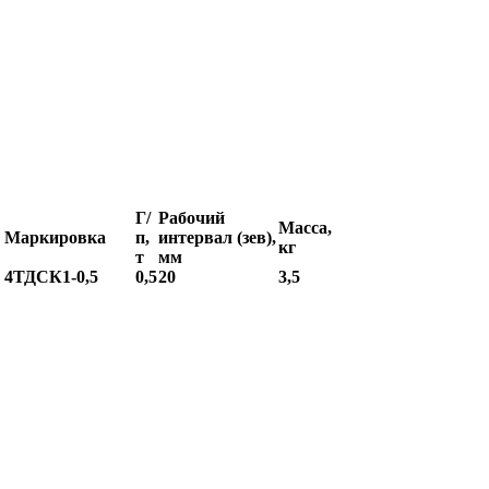
Г/
Рабочий
Масса,
Маркировка
п,
интервал (зев),
кг
т
мм
4ТДСК1-0,5
0,5
20
3,5