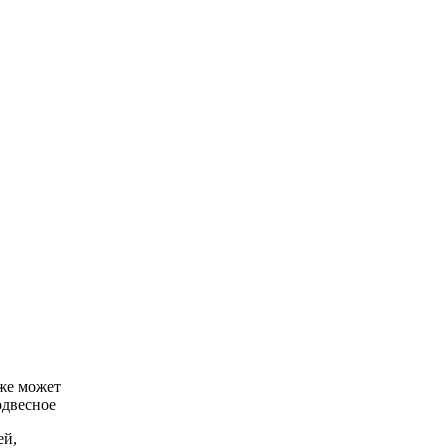
же может
одвесное
ей,