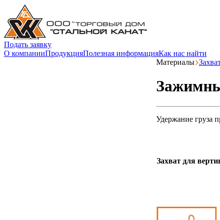
Подать заявку
О компании
Продукция
Полезная информация
Как нас найти
Материалы
Захва
Зажимны
Удержание груза п
Захват для верт