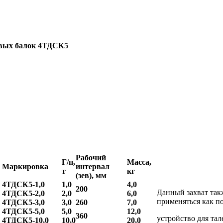
овых балок 4ТДСК5
Рабочий
Г/п,
Масса,
Маркировка
интервал
т
кг
(зев), мм
4ТДСК5-1,0
1,0
4,0
200
Данный захват так
4ТДСК5-2,0
2,0
6,0
применяться как п
4ТДСК5-3,0
3,0
260
7,0
4ТДСК5-5,0
5,0
12,0
360
устройство для тал
4ТДСК5-10,0
10,0
20,0