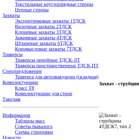
Текстильные круглопрядные стропы
Цепные стропы
Захваты
Эксцентриковые захваты 1ТДСК
Вилочные захваты 2ТДСК
Клещевые захваты 3ТДСК
Зажимные захваты 4ТДСК
Штыревые захваты 6ТДСК
Коромысловые захваты 7ТДСК
Траверсы
Траверсы линейные ТДСК-ЛТ
Траверсы пространственные ТДСК-ПТ
Спецпредложение
Траверса для автоэвакуации (складная)
Комплектующие
Захват - струбци
Класс Т8
Комплектующие для строп
Такелаж
Информация
Таблицы масс
Советы бывалого
Схемы строповки
Новости