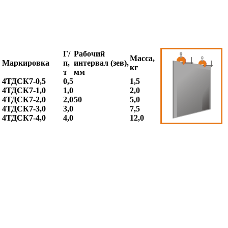
Г/
Рабочий
Масса,
Маркировка
п,
интервал (зев),
кг
т
мм
4ТДСК7-0,5
0,5
1,5
4ТДСК7-1,0
1,0
2,0
4ТДСК7-2,0
2,0
50
5,0
4ТДСК7-3,0
3,0
7,5
4ТДСК7-4,0
4,0
12,0