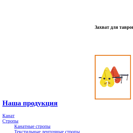
Захват для тавр
Наша
продукция
Канат
Стропы
Канатные стропы
Текстильные ленточные стропы