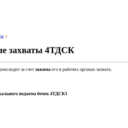
ты
е захваты 4ТДСК
роисходит за счет
зажима
его в рабочих органах захвата.
икального подъема бочек 4ТДСК1